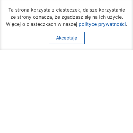
Ta strona korzysta z ciasteczek, dalsze korzystanie
ze strony oznacza, że zgadzasz się na ich użycie.
Więcej o ciasteczkach w naszej
polityce prywatności
.
Akceptuję
W piątek rozpocznie się turniej siatkówki
plażowej na Borkach
05 sierpnia 2026