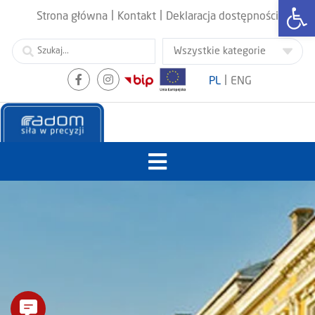
Otwórz
|
|
Strona główna
Kontakt
Deklaracja dostępności
|
PL
ENG