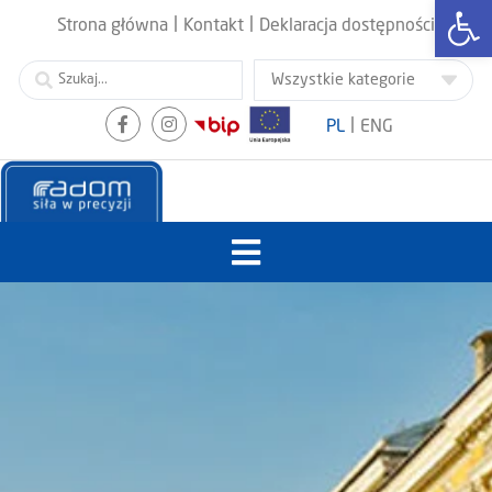
Otwórz
|
|
Strona główna
Kontakt
Deklaracja dostępności
|
PL
ENG