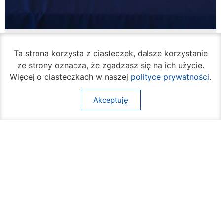
W piątek rozpocznie się turniej siatkówki
plażowej na Borkach
Ta strona korzysta z ciasteczek, dalsze korzystanie
05 sierpnia 2026
ze strony oznacza, że zgadzasz się na ich użycie.
Więcej o ciasteczkach w naszej
polityce prywatności
.
Akceptuję