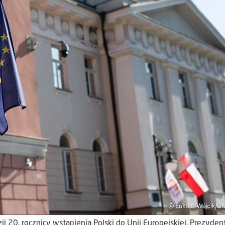
ji 20. rocznicy wstąpienia Polski do Unii Europejskiej. Prezyden