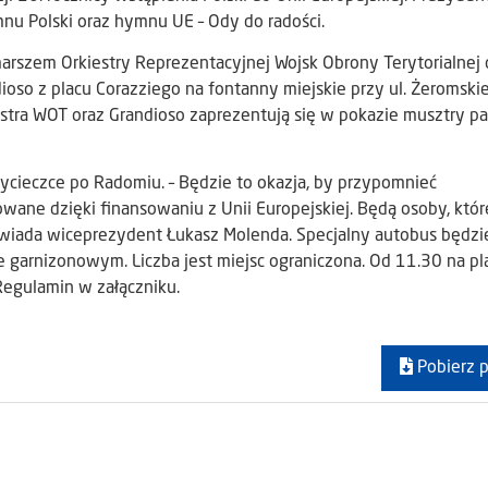
u Polski oraz hymnu UE – Ody do radości.
arszem Orkiestry Reprezentacyjnej Wojsk Obrony Terytorialnej 
oso z placu Corazziego na fontanny miejskie przy ul. Żeromski
tra WOT oraz Grandioso zaprezentują się w pokazie musztry pa
ycieczce po Radomiu. – Będzie to okazja, by przypomnieć
owane dzięki finansowaniu z Unii Europejskiej. Będą osoby, któr
wiada wiceprezydent Łukasz Molenda. Specjalny autobus będzi
e garnizonowym. Liczba jest miejsc ograniczona. Od 11.30 na pl
Regulamin w załączniku.
Pobierz p