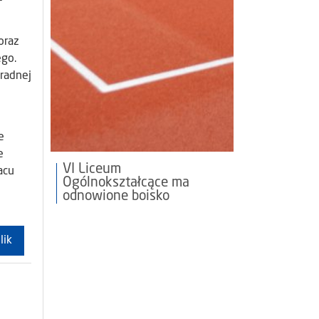
oraz
ego.
radnej
e
e
VI Liceum
acu
Ogólnokształcące ma
odnowione boisko
lik