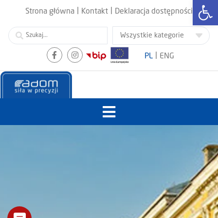
Otwórz
|
|
Strona główna
Kontakt
Deklaracja dostępności
|
PL
ENG