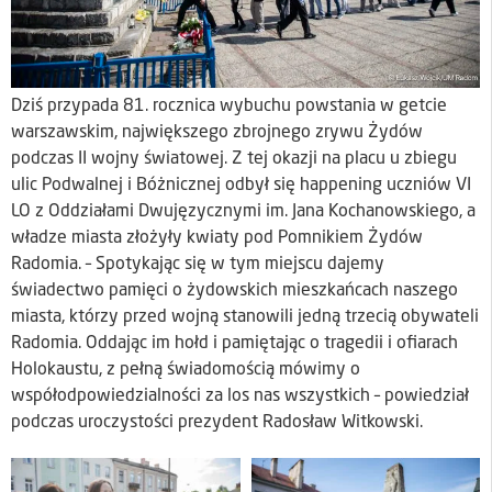
Dziś przypada 81. rocznica wybuchu powstania w getcie
warszawskim, największego zbrojnego zrywu Żydów
podczas II wojny światowej. Z tej okazji na placu u zbiegu
ulic Podwalnej i Bóżnicznej odbył się happening uczniów VI
LO z Oddziałami Dwujęzycznymi im. Jana Kochanowskiego, a
władze miasta złożyły kwiaty pod Pomnikiem Żydów
Radomia. – Spotykając się w tym miejscu dajemy
świadectwo pamięci o żydowskich mieszkańcach naszego
miasta, którzy przed wojną stanowili jedną trzecią obywateli
Radomia. Oddając im hołd i pamiętając o tragedii i ofiarach
Holokaustu, z pełną świadomością mówimy o
współodpowiedzialności za los nas wszystkich – powiedział
podczas uroczystości prezydent Radosław Witkowski.