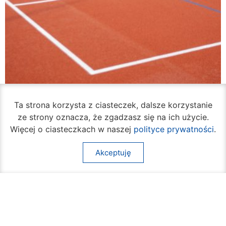
Ta strona korzysta z ciasteczek, dalsze korzystanie
ze strony oznacza, że zgadzasz się na ich użycie.
VI Liceum Ogólnokształcące ma odnowione
Więcej o ciasteczkach w naszej
polityce prywatności
.
boisko
07 sierpnia 2026
Akceptuję