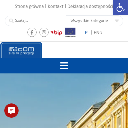
Otwórz
|
|
Strona główna
Kontakt
Deklaracja dostępności
|
PL
ENG