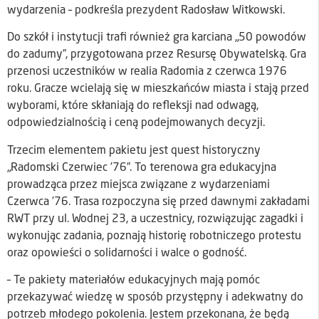
wydarzenia – podkreśla prezydent Radosław Witkowski.
Do szkół i instytucji trafi również gra karciana „50 powodów
do zadumy”, przygotowana przez Resursę Obywatelską. Gra
przenosi uczestników w realia Radomia z czerwca 1976
roku. Gracze wcielają się w mieszkańców miasta i stają przed
wyborami, które skłaniają do refleksji nad odwagą,
odpowiedzialnością i ceną podejmowanych decyzji.
Trzecim elementem pakietu jest quest historyczny
„Radomski Czerwiec ’76”. To terenowa gra edukacyjna
prowadząca przez miejsca związane z wydarzeniami
Czerwca ’76. Trasa rozpoczyna się przed dawnymi zakładami
RWT przy ul. Wodnej 23, a uczestnicy, rozwiązując zagadki i
wykonując zadania, poznają historię robotniczego protestu
oraz opowieści o solidarności i walce o godność.
– Te pakiety materiałów edukacyjnych mają pomóc
przekazywać wiedzę w sposób przystępny i adekwatny do
potrzeb młodego pokolenia. Jestem przekonana, że będą