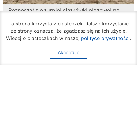
Rozpoczął się turniej siatkówki plażowej na
Borkach
Ta strona korzysta z ciasteczek, dalsze korzystanie
07 sierpnia 2026
ze strony oznacza, że zgadzasz się na ich użycie.
Więcej o ciasteczkach w naszej
polityce prywatności
.
Akceptuję