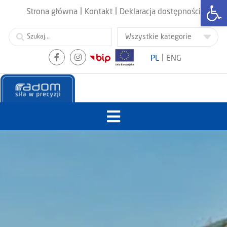
Otwórz
|
|
Strona główna
Kontakt
Deklaracja dostępności
|
PL
ENG