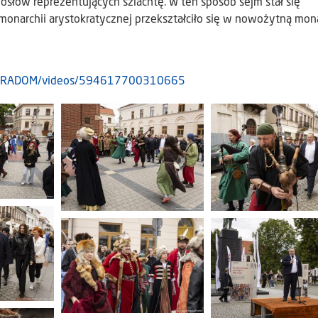
słów reprezentujących szlachtę. W ten sposób sejm stał się
onarchii arystokratycznej przekształciło się w nowożytną mon
ski.RADOM/videos/594617700310665