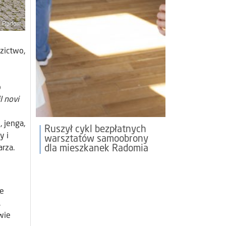
dzictwo,
o
l novi
 jenga,
Ruszył cykl bezpłatnych
y i
warsztatów samoobrony
dla mieszkanek Radomia
arza.
ie
,
wie