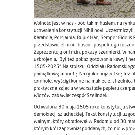
Wolność jest w nas
–
pod takim hasłem, na rynku
uchwalenia konstytucji Nihil novi. Uczestniczyl
Karabela, Persjarnia, Bujuk Han, Semper Fideli
przedstawicieli m.in. husarii, pospolitego rusze
Zaprezentują oni m.in. pokazy szermierki. W n
uzbrojenia. Był też pokaz gotowania kawy i he
1505-2025”. Na stoisku Oddziału Radomskieg
pamiątkową monetę. Na rynku pojawił się też pl
cornhole, wyścigi konne na makiecie, strzelnic
praktyczne zajęcia w warsztacie papieru czerpan
Widzów zabawiał zespół Szelindek.
Uchwalona 30 maja 1505 roku konstytucja stwo
demokracji szlacheckiej. Tekst konstytucji uzg
walnym, który obradował w Radomiu od 30 ma
którym król zapewniał poddanych, że nie wpro