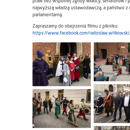
praw bez wspólnej zgody władcy, senatorów i po
najwyższą władzą ustawodawczą, a państwo z m
parlamentarną.
Zapraszamy do obejrzenia filmu z pikniku:
https://www.facebook.com/radoslaw.witkow