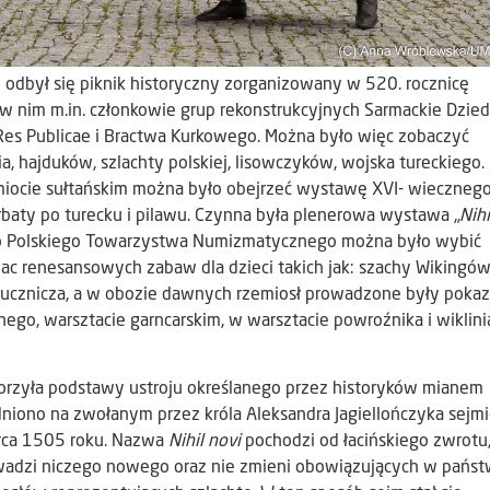
 odbył się piknik historyczny zorganizowany w 520. rocznicę
i w nim m.in. członkowie grup rekonstrukcyjnych Sarmackie Dzie
s Res Publicae i Bractwa Kurkowego. Można było więc zobaczyć
nia, hajduków, szlachty polskiej, lisowczyków, wojska tureckiego.
amiocie sułtańskim można było obejrzeć wystawę XVI- wieczneg
rbaty po turecku i pilawu. Czynna była plenerowa wystawa „
Nihi
o Polskiego Towarzystwa Numizmatycznego można było wybić
ac renesansowych zabaw dla dzieci takich jak: szachy Wikingów,
a łucznicza, a w obozie dawnych rzemiosł prowadzone były pokaz
ego, warsztacie garncarskim, w warsztacie powroźnika i wiklini
rzyła podstawy ustroju określanego przez historyków mianem
odniono na zwołanym przez króla Aleksandra Jagiellończyka sejm
rca 1505 roku. Nazwa
Nihil novi
pochodzi od łacińskiego zwrotu
wadzi niczego nowego oraz nie zmieni obowiązujących w państ