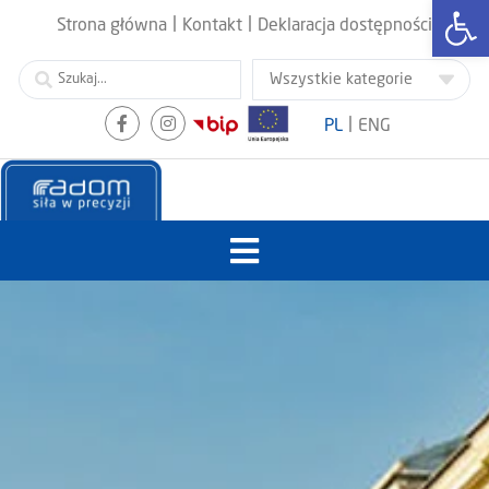
Otwórz
|
|
Strona główna
Kontakt
Deklaracja dostępności
|
PL
ENG