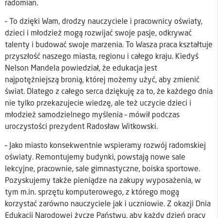
radomian.
– To dzięki Wam, drodzy nauczyciele i pracownicy oświaty,
dzieci i młodzież mogą rozwijać swoje pasje, odkrywać
talenty i budować swoje marzenia. To Wasza praca kształtuje
przyszłość naszego miasta, regionu i całego kraju. Kiedyś
Nelson Mandela powiedział, że edukacja jest
najpotężniejszą bronią, której możemy użyć, aby zmienić
świat. Dlatego z całego serca dziękuję za to, że każdego dnia
nie tylko przekazujecie wiedzę, ale też uczycie dzieci i
młodzież samodzielnego myślenia – mówił podczas
uroczystości prezydent Radosław Witkowski.
– Jako miasto konsekwentnie wspieramy rozwój radomskiej
oświaty. Remontujemy budynki, powstają nowe sale
lekcyjne, pracownie, sale gimnastyczne, boiska sportowe.
Pozyskujemy także pieniądze na zakupy wyposażenia, w
tym m.in. sprzętu komputerowego, z którego mogą
korzystać zarówno nauczyciele jak i uczniowie. Z okazji Dnia
Edukacji Narodowej życzę Państwu, aby każdy dzień pracy