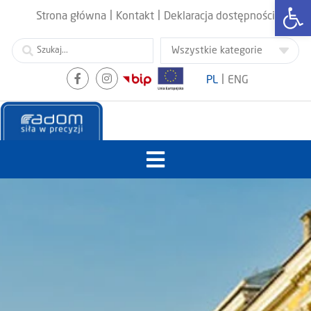
Otwórz
|
|
Strona główna
Kontakt
Deklaracja dostępności
|
PL
ENG