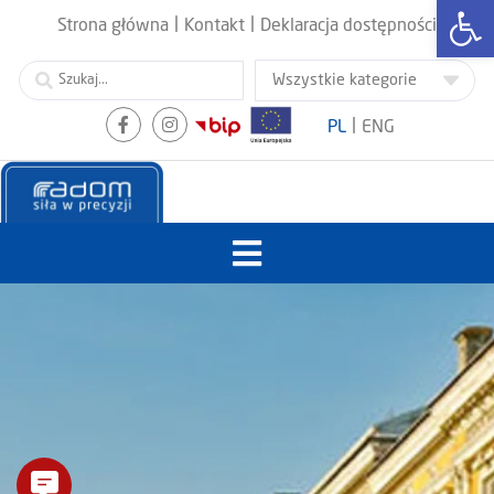
Otwórz
|
|
Strona główna
Kontakt
Deklaracja dostępności
|
PL
ENG