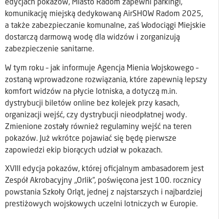
edycjach pokazów, Miasto Radom zapewni parkingi,
komunikację miejską dedykowaną AirSHOW Radom 2025,
a także zabezpieczanie komunalne, zaś Wodociągi Miejskie
dostarczą darmową wodę dla widzów i zorganizują
zabezpieczenie sanitarne.
W tym roku – jak informuje Agencja Mienia Wojskowego –
zostaną wprowadzone rozwiązania, które zapewnią lepszy
komfort widzów na płycie lotniska, a dotyczą m.in.
dystrybucji biletów online bez kolejek przy kasach,
organizacji wejść, czy dystrybucji nieodpłatnej wody.
Zmienione zostały również regulaminy wejść na teren
pokazów. Już wkrótce pojawiać się będę pierwsze
zapowiedzi ekip biorących udział w pokazach.
XVIII edycja pokazów, której oficjalnym ambasadorem jest
Zespół Akrobacyjny „Orlik”, poświęcona jest 100. rocznicy
powstania Szkoły Orląt, jednej z najstarszych i najbardziej
prestiżowych wojskowych uczelni lotniczych w Europie.