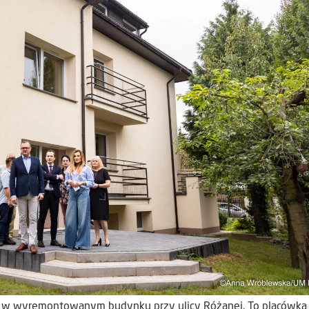
ł w wyremontowanym budynku przy ulicy Różanej. To placówka