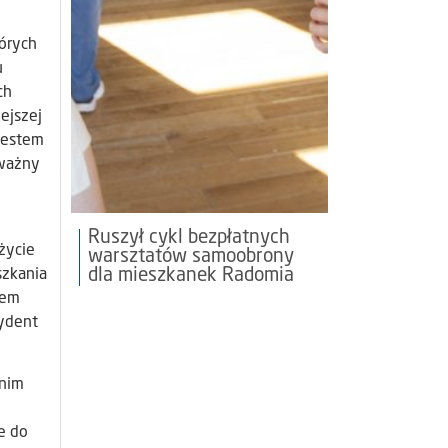
órych
u
ch
ejszej
 Jestem
 ważny
Ruszył cykl bezpłatnych
życie
warsztatów samoobrony
dla mieszkanek Radomia
szkania
tem
zydent
tnim
e do