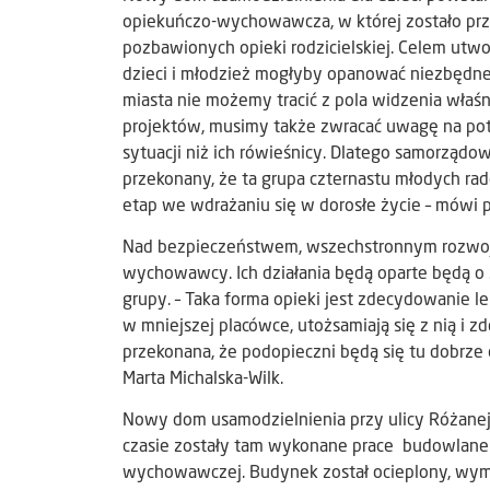
opiekuńczo-wychowawcza, w której zostało przy
pozbawionych opieki rodzicielskiej. Celem utw
dzieci i młodzież mogłyby opanować niezbędne 
miasta nie możemy tracić z pola widzenia właśn
projektów, musimy także zwracać uwagę na potr
sytuacji niż ich rówieśnicy. Dlatego samorząd
przekonany, że ta grupa czternastu młodych ra
etap we wdrażaniu się w dorosłe życie – mówi 
Nad bezpieczeństwem, wszechstronnym rozwoje
wychowawcy. Ich działania będą oparte będą o
grupy. – Taka forma opieki jest zdecydowanie l
w mniejszej placówce, utożsamiają się z nią i 
przekonana, że podopieczni będą się tu dobrze 
Marta Michalska-Wilk.
Nowy dom usamodzielnienia przy ulicy Różanej
czasie zostały tam wykonane prace budowlane 
wychowawczej. Budynek został ocieplony, wymi