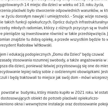
gotowanych 14 miejsc dla dzieci w wieku od 10. roku życia,
orzenia placówki było stworzenie odpowiednich warunków, w kt
w życiu dorosłym nawyki i umiejętności. – Snując wizje rozwoj
ie takich funkcji opiekuńczych. Oprócz dużych infrastrukturalny
zeby młodych radomian, którzy z różnych przyczyn są w trudni
owe pieniądze są inwestowane również w takie przedsięwzięcia.
domian znajdzie tu dobrą opiekę, a przede wszystkim będzie to
prezydent Radosław Witkowski.
m i edukacją podopiecznych „Domu dla Dzieci” będą czuwać
 zasadę stosowania rozumnej swobody, a także angażowania w 
epsza dla dzieci, ponieważ łatwiej przystosowują się one do mie
zdecydowanie lepiej radzą sobie z codziennymi obowiązkami. Jes
czuli i będą traktowali to miejsce jak swój dom – mówi wicepre
 powstał w budynku, który miasto kupiło w 2021 roku. W osta
dostosowujących obiekt do potrzeb placówki opiekuńczo-
eniono okna i wewnętrzne instalacje oraz dostosowanie pokoj