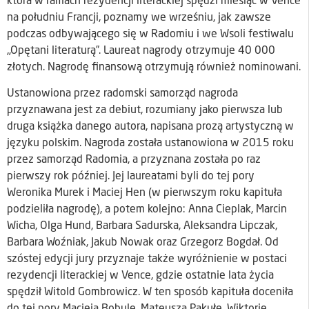
która w ramach rezydencji literackiej spędzi miesiąc w Vence
na południu Francji, poznamy we wrześniu, jak zawsze
podczas odbywającego się w Radomiu i we Wsoli festiwalu
„Opętani literaturą”. Laureat nagrody otrzymuje 40 000
złotych. Nagrodę finansową otrzymują również nominowani.
Ustanowiona przez radomski samorząd nagroda
przyznawana jest za debiut, rozumiany jako pierwsza lub
druga książka danego autora, napisana prozą artystyczną w
języku polskim. Nagroda została ustanowiona w 2015 roku
przez samorząd Radomia, a przyznana została po raz
pierwszy rok później. Jej laureatami byli do tej pory
Weronika Murek i Maciej Hen (w pierwszym roku kapituła
podzieliła nagrodę), a potem kolejno: Anna Cieplak, Marcin
Wicha, Olga Hund, Barbara Sadurska, Aleksandra Lipczak,
Barbara Woźniak, Jakub Nowak oraz Grzegorz Bogdał. Od
szóstej edycji jury przyznaje także wyróżnienie w postaci
rezydencji literackiej w Vence, gdzie ostatnie lata życia
spędził Witold Gombrowicz. W ten sposób kapituła doceniła