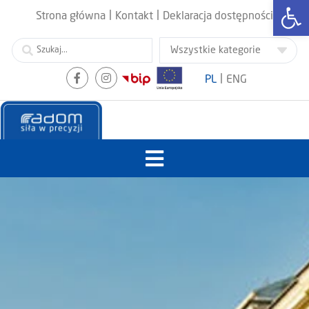
Otwórz
|
|
Strona główna
Kontakt
Deklaracja dostępności
|
PL
ENG