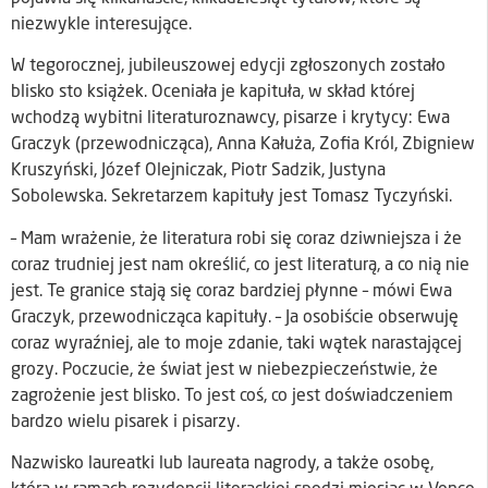
niezwykle interesujące.
W tegorocznej, jubileuszowej edycji zgłoszonych zostało
blisko sto książek. Oceniała je kapituła, w skład której
wchodzą wybitni literaturoznawcy, pisarze i krytycy: Ewa
Graczyk (przewodnicząca), Anna Kałuża, Zofia Król, Zbigniew
Kruszyński, Józef Olejniczak, Piotr Sadzik, Justyna
Sobolewska. Sekretarzem kapituły jest Tomasz Tyczyński.
– Mam wrażenie, że literatura robi się coraz dziwniejsza i że
coraz trudniej jest nam określić, co jest literaturą, a co nią nie
jest. Te granice stają się coraz bardziej płynne – mówi Ewa
Graczyk, przewodnicząca kapituły. – Ja osobiście obserwuję
coraz wyraźniej, ale to moje zdanie, taki wątek narastającej
grozy. Poczucie, że świat jest w niebezpieczeństwie, że
zagrożenie jest blisko. To jest coś, co jest doświadczeniem
bardzo wielu pisarek i pisarzy.
Nazwisko laureatki lub laureata nagrody, a także osobę,