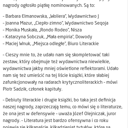
nagrody ogłosiło piątkę nominowanych. Są to:
– Barbara Elmanowska, „Woliera”, Wydawnictwo J
– Joanna Mazur, „Ciepło-zimno”, Wydawnictwo Seqoja
– Monika Muskała, „Rondo Rodeo”, Nisza
– Katarzyna Sobczuk, „Mała empiria”, Dowody
– Maciej Wnuk, „Miejsca odległe”, Biuro Literackie
– Cieszy mnie to, że udało nam się skompletować taki
zestaw, który obejmuje też wydawnictwa niewielkie,
wydawnictwa jakby mniej oświetlone reflektorami. Udało
nam się też umieścić na tej liście książki, które słabiej
zafunkcjonowały na radarach krytycznoliterackich – mówi
Piotr Sadzik, członek kapituły.
– Debiuty literackie i drugie książki, bo taka jest definicja
naszej nagrody, zaprzeczają temu, co mówi się o literaturze,
że ona jest w defensywie – uważa Józef Olejniczak, juror
nagrody. – Literatura jest bardzo ofensywna i co roku
pojawia się kilkanaście, kilkadziesiąt tytułów, które są