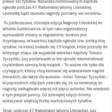
prawie sto tytułów. Nazwiska nominowanych kapituła
ogłosiła podczas 47 Radomskiej Wiosny Literackiej.
Laureatkę bądź laureata nagrody poznamy we wrześniu.
To jubileuszowa, dziesiąta edycja Nagrody Literackiej im.
Witolda Gombrowicza. W tym roku organizatorzy
wprowadzili zmiany w regulaminie: konkurs jest
trzyetapowy. W kwietniu kapituła ogłosiła tzw. krótką listę
tytułów, na której znalazło się 19 książek, które przeszły do
kolejnego etapu. Jak wyjaśniał sekretarz kapituły Tomasz
Tyczyński, jury postanowiło w ten sposób rekomendować
czytelnikom szerszą listę książek. – To ważne nie tylko dla
czytających, którzy chcą kierować się wskazaniami nagród
literackich, ale także dla autorów – mówi Tomasz Tyczyński. –
W poprzednich edycjach zdarzało się, że na nominację do
nagrody zasługiwało więcej niż pięciu autorów. Ale wiedzieli
o tym jedynie jurorzy. Od dziesiątej edycji chcemy
wskazywać większą liczbę wartościowych tytułów.
Teraz, podczas 47 Radomskiej Wiosny Literackiej, jury