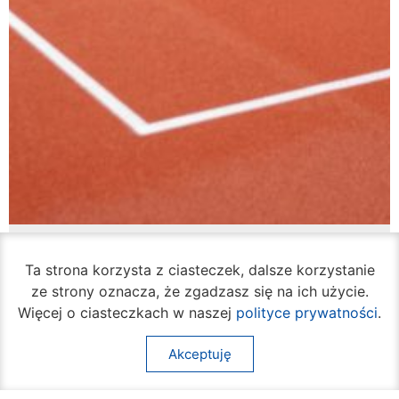
VI Liceum Ogólnokształcące ma odnowione
boisko
Ta strona korzysta z ciasteczek, dalsze korzystanie
07 sierpnia 2026
ze strony oznacza, że zgadzasz się na ich użycie.
Więcej o ciasteczkach w naszej
polityce prywatności
.
Akceptuję