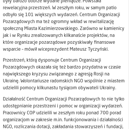
były bardzo dobrze wydane pieniądze. Powstała
rewelacyjna przestrzeń. W zeszłym roku, w samym patio
odbyło się 101 większych wydarzeń. Centrum Organizacji
Pozarządowych ma też ogromny wkład w rewitalizację
społeczną Miasta Kazimierzowskiego. Zarówno w kamienicy
jak i w Rynku zrealizowanych kilkanaście projektów, na
które organizacje pozarządowe pozyskiwały finansowe
wsparcie – mówił wiceprezydent Mateusz Tyczyński.
Przestrzeń, którą dysponuje Centrum Organizacji
Pozarządowych okazała się też bardzo przydatna w czasie
największego kryzysu związanego z agresją Rosji na
Ukrainę. Wolontariusze radomskich NGO wspólnie z miastem
udzielili pomocy kilkunastu tysiącom obywateli Ukrainy.
Działalność Centrum Organizacji Pozarządowych to nie tylko
udostępnianie przestrzeni i pomoc w organizacji wydarzeń.
Pracownicy COP udzielili w zeszłym roku ponad 700 porad
organizacjom w zakresie m.in. funkcjonowania i działalności
NGO, rozliczania dotacji, zakładania stowarzyszeń i fundacji,