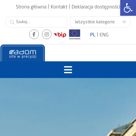
Otwórz
|
|
Strona główna
Kontakt
Deklaracja dostępności
|
PL
ENG