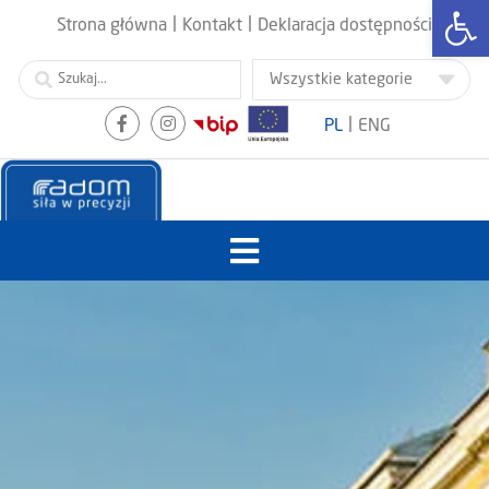
Otwórz
|
|
Strona główna
Kontakt
Deklaracja dostępności
|
PL
ENG