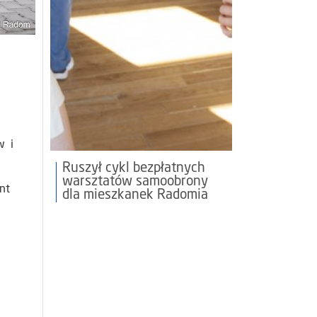
w i
Ruszył cykl bezpłatnych
warsztatów samoobrony
nt
dla mieszkanek Radomia