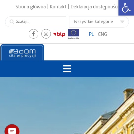
Otwórz
|
|
Strona główna
Kontakt
Deklaracja dostępności
|
PL
ENG