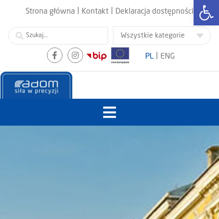
Otwórz
|
|
Strona główna
Kontakt
Deklaracja dostępności
|
PL
ENG