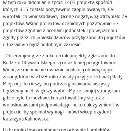
W tym roku radomianie zgłosili 403 projekty, spośród
których 315 zostało pozytywnie zaopiniowanych, a 9
wycofali ich wnioskodawcy. Ocenę negatywną otrzymało 79
projektów. Wśród projektów ocenionych pozytywnie 37
projektów zgodnie z ocenami jednostek i po wyrażeniu
zgody przez ich wnioskodawców przyłączono do projektów
o tożsamym bądź podobnym zakresie.
– Obserwujemy, że z roku na rok projekty zgłaszane do
Budżetu Obywatelskiego są coraz lepiej przygotowane.
Widać, że radomianie uważnie analizują obowiązujące
zasady, które w 2023 roku zostały przyjęte Uchwałą Rady
Miejskiej. To cieszy, bo podczas głosowania wszyscy
będziemy mieli większy wybór. My ze swojej strony, tam
gdzie było to możliwe, kontaktowaliśmy się też z
wnioskodawcami podpowiadając im, co należy zmienić w
projekcie, by spełniał wymogi – mówi wiceprezydent
Katarzyna Kalinowska.
Listy projektów ocenionych pozytywnie i projektów