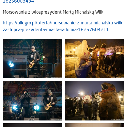
18256003434
Morsowanie z wiceprezydent Martą Michalską-Wilk:
https://allegro.pl/oferta/morsowanie-z-marta-michalska-wilk-
zastepca-prezydenta-miasta-radomia-18257604211