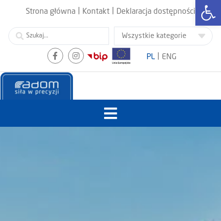
Otwórz
|
|
Strona główna
Kontakt
Deklaracja dostępności
|
PL
ENG