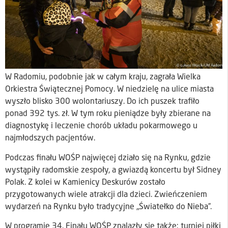
W Radomiu, podobnie jak w całym kraju, zagrała Wielka
Orkiestra Świątecznej Pomocy. W niedzielę na ulice miasta
wyszło blisko 300 wolontariuszy. Do ich puszek trafiło
ponad 392 tys. zł. W tym roku pieniądze były zbierane na
diagnostykę i leczenie chorób układu pokarmowego u
najmłodszych pacjentów.
Podczas finału WOŚP najwięcej działo się na Rynku, gdzie
wystąpiły radomskie zespoły, a gwiazdą koncertu był Sidney
Polak. Z kolei w Kamienicy Deskurów zostało
przygotowanych wiele atrakcji dla dzieci. Zwieńczeniem
wydarzeń na Rynku było tradycyjne „Światełko do Nieba”.
W programie 34. Finału WOŚP znalazły się także: turniej piłki