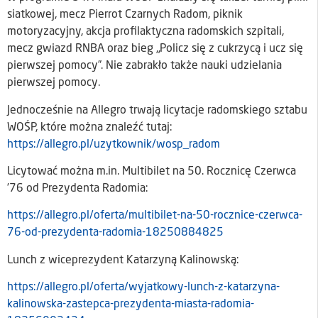
siatkowej, mecz Pierrot Czarnych Radom, piknik
motoryzacyjny, akcja profilaktyczna radomskich szpitali,
mecz gwiazd RNBA oraz bieg „Policz się z cukrzycą i ucz się
pierwszej pomocy”. Nie zabrakło także nauki udzielania
pierwszej pomocy.
Jednocześnie na Allegro trwają licytacje radomskiego sztabu
WOŚP, które można znaleźć tutaj:
https://allegro.pl/uzytkownik/wosp_radom
Licytować można m.in. Multibilet na 50. Rocznicę Czerwca
’76 od Prezydenta Radomia:
https://allegro.pl/oferta/multibilet-na-50-rocznice-czerwca-
76-od-prezydenta-radomia-18250884825
Lunch z wiceprezydent Katarzyną Kalinowską:
https://allegro.pl/oferta/wyjatkowy-lunch-z-katarzyna-
kalinowska-zastepca-prezydenta-miasta-radomia-