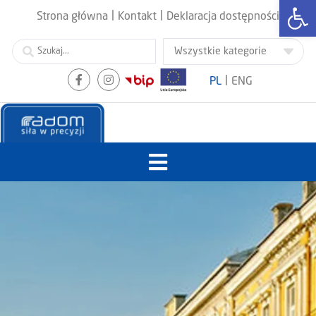
Otwórz
|
|
Strona główna
Kontakt
Deklaracja dostępności
|
PL
ENG