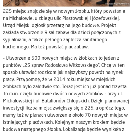
225 miejsc znajdzie się w nowym żłobku, który powstanie
na Michałowie, u zbiegu ulic Piastowskiej i Józefowskiej.
Urząd Miejski ogłosił przetarg na jego budowę. Projekt
zakłada stworzenie 9 sal zabaw dla dzieci połączonych z
sypialniami, a także pełnego zaplecza sanitarnego i
kuchennego. Ma też powstać plac zabaw.
– Utworzenie 500 nowych miejsc w żłobkach to jeden z
punktów „25 spraw Radosława Witkowskiego”. Chcę w ten
sposób ułatwiać rodzicom jak najszybszy powrót na rynek
pracy. Przypomnę, że w 2014 roku miejsc w miejskich
żłobkach było zaledwie sto. Teraz jest ich już ponad trzysta.
To m.in. dzięki budowie dwóch nowych żłobków – przy ul.
Michałowskiej i ul. Batalionów Chłopskich. Dzięki planowanej
inwestycji liczba miejsc zwiększy się o 225, a oprócz tego,
mamy też w planach utworzenie około 70 nowych miejsc w
istniejących placówkach. Kolejnym naszym krokiem będzie
budowa następnego żłobka. Lokalizacja będzie wynikała z