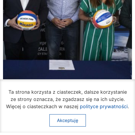
Ta strona korzysta z ciasteczek, dalsze korzystanie
ze strony oznacza, że zgadzasz się na ich użycie.
Więcej o ciasteczkach w naszej
polityce prywatności
.
W piątek rozpocznie się turniej siatkówki
Akceptuję
plażowej na Borkach
05 sierpnia 2026