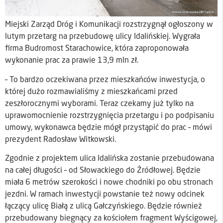
Miejski Zarząd Dróg i Komunikacji rozstrzygnął ogłoszony w
lutym przetarg na przebudowę ulicy Idalińskiej. Wygrała
firma Budromost Starachowice, która zaproponowała
wykonanie prac za prawie 13,9 mln zł.
– To bardzo oczekiwana przez mieszkańców inwestycja, o
której dużo rozmawialiśmy z mieszkańcami przed
zeszłorocznymi wyborami. Teraz czekamy już tylko na
uprawomocnienie rozstrzygnięcia przetargu i po podpisaniu
umowy, wykonawca będzie mógł przystąpić do prac – mówi
prezydent Radosław Witkowski.
Zgodnie z projektem ulica Idalińska zostanie przebudowana
na całej długości – od Słowackiego do Źródłowej. Będzie
miała 6 metrów szerokości i nowe chodniki po obu stronach
jezdni. W ramach inwestycji powstanie też nowy odcinek
łączący ulicę Białą z ulicą Gałczyńskiego. Będzie również
przebudowany biegnący za kościołem fragment Wyścigowej,