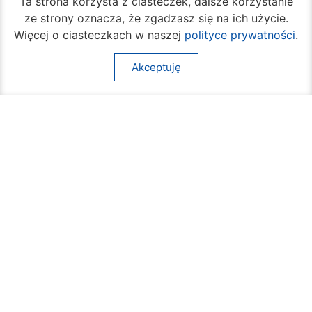
Ta strona korzysta z ciasteczek, dalsze korzystanie
ze strony oznacza, że zgadzasz się na ich użycie.
Więcej o ciasteczkach w naszej
polityce prywatności
.
Akceptuję
Beach Ball Radom. Sportowe emocje na
Borkach
09 sierpnia 2026