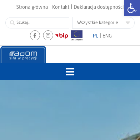
Otwórz
|
|
Strona główna
Kontakt
Deklaracja dostępności
|
PL
ENG