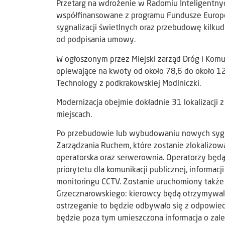
Przetarg na wdrożenie w Radomiu Inteligentny
współfinansowane z programu Fundusze Europej
sygnalizacji świetlnych oraz przebudowę kilkud
od podpisania umowy.
W ogłoszonym przez Miejski zarząd Dróg i Komu
opiewające na kwoty od około 78,6 do około 12
Technology z podkrakowskiej Modlniczki.
Modernizacja obejmie dokładnie 31 lokalizacji 
miejscach.
Po przebudowie lub wybudowaniu nowych sygna
Zarządzania Ruchem, które zostanie zlokalizow
operatorska oraz serwerownia. Operatorzy będ
priorytetu dla komunikacji publicznej, informacj
monitoringu CCTV. Zostanie uruchomiony także
Grzecznarowskiego: kierowcy będą otrzymywali 
ostrzeganie to będzie odbywało się z odpowie
będzie poza tym umieszczona informacja o zal