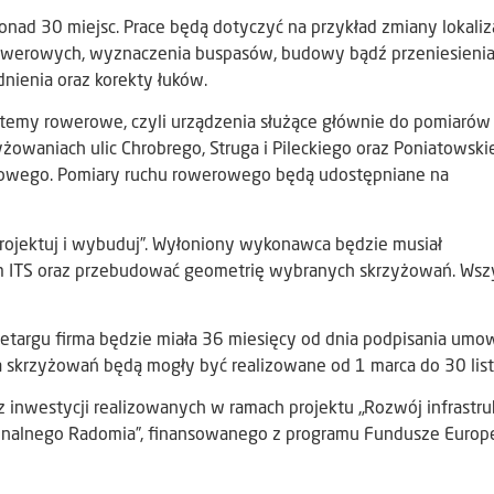
ad 30 miejsc. Prace będą dotyczyć na przykład zmiany lokaliza
 rowerowych, wyznaczenia buspasów, budowy bądź przeniesienia
ienia oraz korekty łuków.
emy rowerowe, czyli urządzenia służące głównie do pomiarów
owaniach ulic Chrobrego, Struga i Pileckiego oraz Poniatowski
rcowego. Pomiary ruchu rowerowego będą udostępniane na
rojektuj i wybuduj”. Wyłoniony wykonawca będzie musiał
em ITS oraz przebudować geometrię wybranych skrzyżowań. Wsz
etargu firma będzie miała 36 miesięcy od dnia podpisania umo
a skrzyżowań będą mogły być realizowane od 1 marca do 30 lis
 inwestycji realizowanych w ramach projektu „Rozwój infrastru
jonalnego Radomia”, finansowanego z programu Fundusze Europe