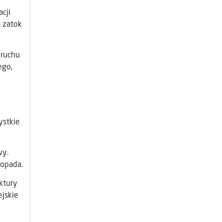
cji
 zatok
 ruchu
ego,
ystkie
wy.
topada.
ktury
jskie