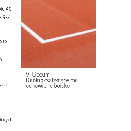
oło 40
sięcy
axto
h
VI Liceum
Ogólnokształcące ma
sala
odnowione boisko
tórych