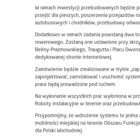
W ramach inwestycji przebudowanych będzie pon
przejść dla pieszych, poszerzenia przejazdów
autobusowych i chodników, przebudowy odwodn
Dodatkowo w ramach zadania powstaną dwa tot
rowerowego. Zostaną one ustawione przy skrzyż
Beliny-Prażmowskiego, Traugutta i Placu Dwo
dedykowanej stronie internetowej.
Zamówienie będzie zrealizowane w trybie „zap
zaprojektować, zainstalować i uruchomić syst
prace będą prowadzone pod ruchem.
Na wykonanie wszystkich prac wyłoniona w prz
Roboty instalacyjne w terenie oraz przebudow
Przypomnijmy, że wdrożenie systemu to jedna z
mobilności miejskiej na terenie Obszaru Funkc
dla Polski Wschodniej.