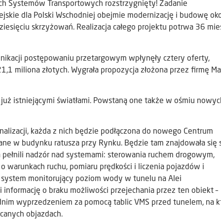
ch Systemów Transportowych rozstrzygnięty! Zadanie
skie dla Polski Wschodniej obejmie modernizację i budowę ok
ziesięciu skrzyżowań. Realizacja całego projektu potrwa 36 mie
nikacji postępowaniu przetargowym wpłynęły cztery oferty,
1,1 miliona złotych. Wygrała propozycja złożona przez firmę M
z już istniejącymi światłami. Powstaną one także w ośmiu nowyc
lizacji, każda z nich będzie podłączona do nowego Centrum
ane w budynku ratusza przy Rynku. Będzie tam znajdowała się 
ą pełnili nadzór nad systemami: sterowania ruchem drogowym,
i o warunkach ruchu, pomiaru prędkości i liczenia pojazdów i
 system monitorujący poziom wody w tunelu na Alei
informację o braku możliwości przejechania przez ten obiekt –
dnim wyprzedzeniem za pomocą tablic VMS przed tunelem, na k
ecanych objazdach.