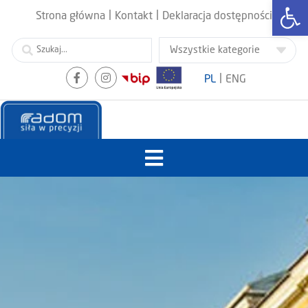
Otwórz
|
|
Strona główna
Kontakt
Deklaracja dostępności
|
PL
ENG