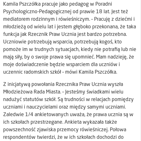
Kamila Pszczółka pracuje jako pedagog w Poradni
Psychologiczno-Pedagogicznej od prawie 18 lat. Jest też
mediatorem rodzinnym i rówieśniczym. – Pracuję z dziećmi i
młodzieżą od wielu lat i jestem głęboko przekonana, że taka
funkcja jak Rzecznik Praw Ucznia jest bardzo potrzebna.
Uczniowie potrzebują wsparcia, potrzebują kogoś, kto
pomoże im w trudnych sytuacjach, kiedy nie potrafią lub nie
mają siły, by o swoje prawa się upomnieć. Mam nadzieję, że
moje doświadczenie będzie wsparciem dla uczniów i
uczennic radomskich szkół – mówi Kamila Pszczółka.
Z inicjatywą powołania Rzecznika Praw Ucznia wyszła
Młodzieżowa Rada Miasta. – Jesteśmy świadkami wielu
nadużyć statutów szkół. Są trudności w relacjach pomiędzy
uczniami i nauczycielami oraz między samymi uczniami.
Zaledwie 1/4 ankietowanych uważa, że prawa ucznia są w
ich szkołach przestrzegane. Ankieta wykazała także
powszechność zjawiska przemocy rówieśniczej. Połowa
respondentów twierdzi, że w ich szkołach dochodzi do