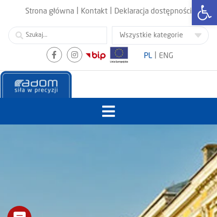
Otwórz
|
|
Strona główna
Kontakt
Deklaracja dostępności
|
PL
ENG