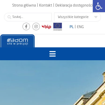
Otwórz
|
|
Strona główna
Kontakt
Deklaracja dostępności
|
PL
ENG