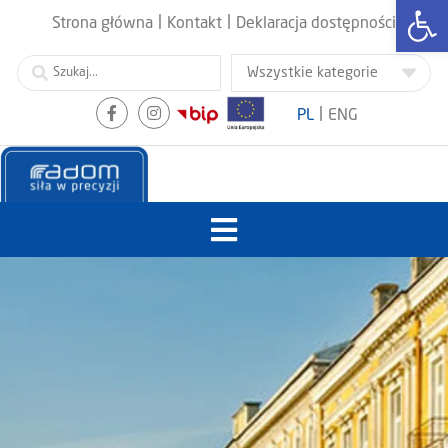
Otwórz
|
|
Strona główna
Kontakt
Deklaracja dostępności
|
PL
ENG