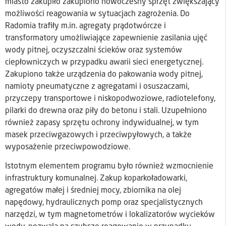
miasto zakupiło zakupiono nowoczesny sprzęt zwiększający
możliwości reagowania w sytuacjach zagrożenia. Do
Radomia trafiły m.in. agregaty prądotwórcze i
transformatory umożliwiające zapewnienie zasilania ujęć
wody pitnej, oczyszczalni ścieków oraz systemów
ciepłowniczych w przypadku awarii sieci energetycznej.
Zakupiono także urządzenia do pakowania wody pitnej,
namioty pneumatyczne z agregatami i osuszaczami,
przyczepy transportowe i niskopodwoziowe, radiotelefony,
pilarki do drewna oraz piły do betonu i stali. Uzupełniono
również zapasy sprzętu ochrony indywidualnej, w tym
masek przeciwgazowych i przeciwpyłowych, a także
wyposażenie przeciwpowodziowe.
Istotnym elementem programu było również wzmocnienie
infrastruktury komunalnej. Zakup koparkoładowarki,
agregatów małej i średniej mocy, zbiornika na olej
napędowy, hydraulicznych pomp oraz specjalistycznych
narzędzi, w tym magnetometrów i lokalizatorów wycieków