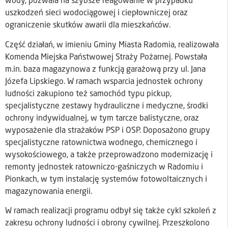
wody, pozwala na szybsze reagowanie w przypadku
uszkodzeń sieci wodociągowej i ciepłowniczej oraz
ograniczenie skutków awarii dla mieszkańców.
Część działań, w imieniu Gminy Miasta Radomia, realizowała
Komenda Miejska Państwowej Straży Pożarnej. Powstała
m.in. baza magazynowa z funkcją garażową przy ul. Jana
Józefa Lipskiego. W ramach wsparcia jednostek ochrony
ludności zakupiono też samochód typu pickup,
specjalistyczne zestawy hydrauliczne i medyczne, środki
ochrony indywidualnej, w tym tarcze balistyczne, oraz
wyposażenie dla strażaków PSP i OSP. Doposażono grupy
specjalistyczne ratownictwa wodnego, chemicznego i
wysokościowego, a także przeprowadzono modernizację i
remonty jednostek ratowniczo-gaśniczych w Radomiu i
Pionkach, w tym instalację systemów fotowoltaicznych i
magazynowania energii.
W ramach realizacji programu odbył się także cykl szkoleń z
zakresu ochrony ludności i obrony cywilnej. Przeszkolono