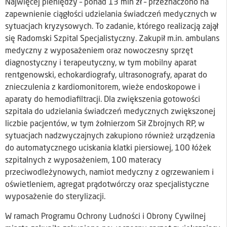
Najwięcej pieniędzy – ponad 13 mln zł – przeznaczono na
zapewnienie ciągłości udzielania świadczeń medycznych w
sytuacjach kryzysowych. To zadanie, którego realizacją zajął
się Radomski Szpital Specjalistyczny. Zakupił m.in. ambulans
medyczny z wyposażeniem oraz nowoczesny sprzęt
diagnostyczny i terapeutyczny, w tym mobilny aparat
rentgenowski, echokardiografy, ultrasonografy, aparat do
znieczulenia z kardiomonitorem, wieże endoskopowe i
aparaty do hemodiafiltracji. Dla zwiększenia gotowości
szpitala do udzielania świadczeń medycznych zwiększonej
liczbie pacjentów, w tym żołnierzom Sił Zbrojnych RP, w
sytuacjach nadzwyczajnych zakupiono również urządzenia
do automatycznego uciskania klatki piersiowej, 100 łóżek
szpitalnych z wyposażeniem, 100 materacy
przeciwodleżynowych, namiot medyczny z ogrzewaniem i
oświetleniem, agregat prądotwórczy oraz specjalistyczne
wyposażenie do sterylizacji.
W ramach Programu Ochrony Ludności i Obrony Cywilnej