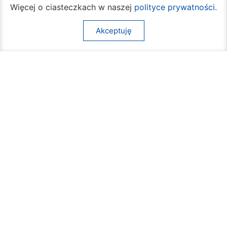
Więcej o ciasteczkach w naszej
polityce prywatności
.
Akceptuję
VI Liceum Ogólnokształcące ma odnowione
boisko
07 sierpnia 2026