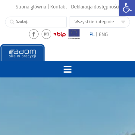
Otwórz
|
|
Strona główna
Kontakt
Deklaracja dostępności
|
PL
ENG