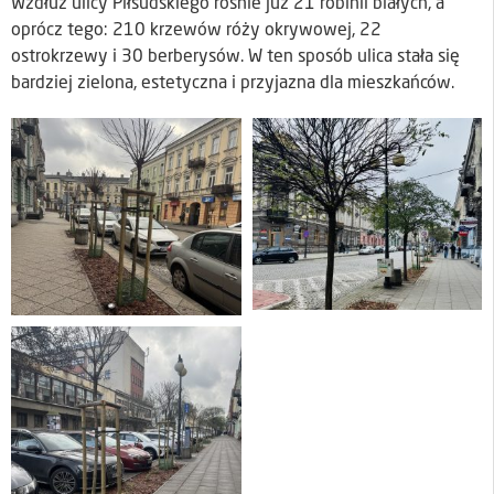
Wzdłuż ulicy Piłsudskiego rośnie już 21 robinii białych, a
oprócz tego: 210 krzewów róży okrywowej, 22
ostrokrzewy i 30 berberysów. W ten sposób ulica stała się
bardziej zielona, estetyczna i przyjazna dla mieszkańców.