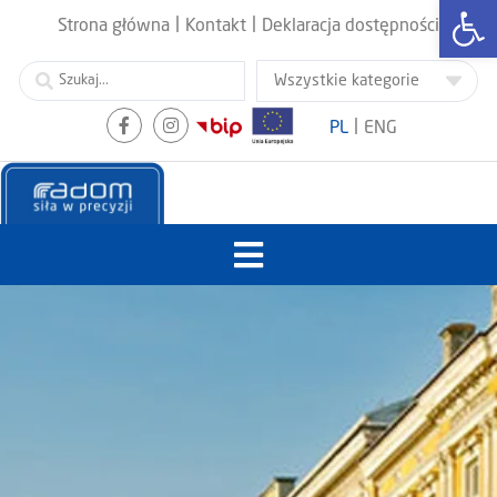
Otwórz
|
|
Strona główna
Kontakt
Deklaracja dostępności
|
PL
ENG