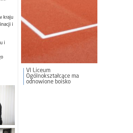
 kraju
nacji i
u i
go
VI Liceum
Ogólnokształcące ma
odnowione boisko