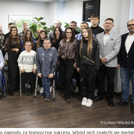
 nagrody za tegoroczne sukcesy. Wśród nich znaleźli się medali