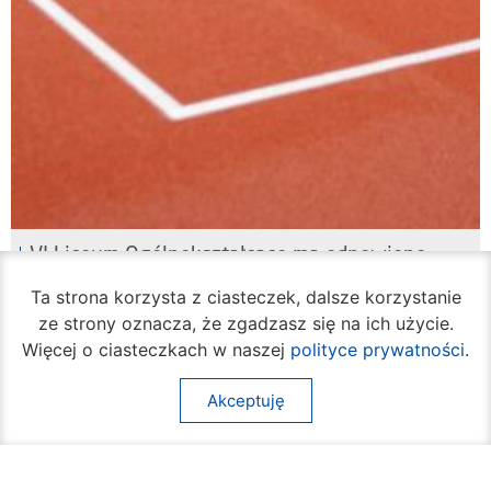
VI Liceum Ogólnokształcące ma odnowione
boisko
Ta strona korzysta z ciasteczek, dalsze korzystanie
07 sierpnia 2026
ze strony oznacza, że zgadzasz się na ich użycie.
Więcej o ciasteczkach w naszej
polityce prywatności
.
Akceptuję