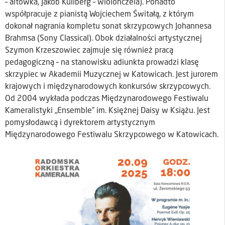
– altówka, Jakob Kullberg – wiolonczela). Ponadto
współpracuje z pianistą Wojciechem Świtałą, z którym
dokonał nagrania kompletu sonat skrzypcowych Johannesa
Brahmsa (Sony Classical). Obok działalności artystycznej
Szymon Krzeszowiec zajmuje się również pracą
pedagogiczną – na stanowisku adiunkta prowadzi klasę
skrzypiec w Akademii Muzycznej w Katowicach. Jest jurorem
krajowych i międzynarodowych konkursów skrzypcowych.
Od 2004 wykłada podczas Międzynarodowego Festiwalu
Kameralistyki „Ensemble” im. Księżnej Daisy w Książu. Jest
pomysłodawcą i dyrektorem artystycznym
Międzynarodowego Festiwalu Skrzypcowego w Katowicach.