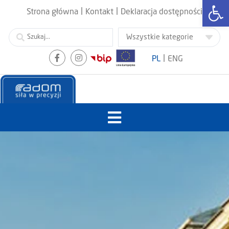
Otwórz
|
|
Strona główna
Kontakt
Deklaracja dostępności
|
PL
ENG