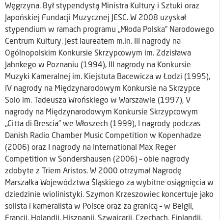
Węgrzyna. Był stypendystą Ministra Kultury i Sztuki oraz
Japońskiej Fundacji Muzycznej JESC. W 2008 uzyskał
stypendium w ramach programu „Młoda Polska” Narodowego
Centrum Kultury. Jest laureatem m.in. III nagrody na
Ogólnopolskim Konkursie Skrzypcowym im. Zdzisława
Jahnkego w Poznaniu (1994), III nagrody na Konkursie
Muzyki Kameralnej im. Kiejstuta Bacewicza w Łodzi (1995),
IV nagrody na Międzynarodowym Konkursie na Skrzypce
Solo im. Tadeusza Wrońskiego w Warszawie (1997), V
nagrody na Międzynarodowym Konkursie Skrzypcowym
„Citta di Brescia” we Włoszech (1999), I nagrody podczas
Danish Radio Chamber Music Competition w Kopenhadze
(2006) oraz I nagrody na International Max Reger
Competition w Sondershausen (2006) – obie nagrody
zdobyte z Triem Aristos. W 2000 otrzymał Nagrodę
Marszałka Województwa Śląskiego za wybitne osiągnięcia w
dziedzinie wiolinistyki. Szymon Krzeszowiec koncertuje jako
solista i kameralista w Polsce oraz za granicą – w Belgii,
Francji, Holandii, Hiszpanii, Szwajcarii, Czechach, Finlandii,