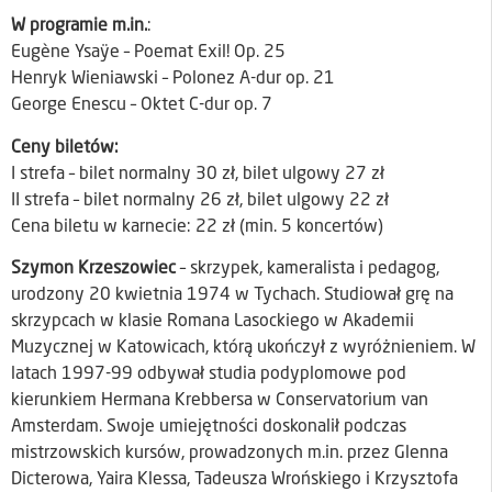
W programie m.in.
:
Eugène Ysaÿe – Poemat Exil! Op. 25
Henryk Wieniawski – Polonez A-dur op. 21
George Enescu – Oktet C-dur op. 7
Ceny biletów:
I strefa – bilet normalny 30 zł, bilet ulgowy 27 zł
II strefa – bilet normalny 26 zł, bilet ulgowy 22 zł
Cena biletu w karnecie: 22 zł (min. 5 koncertów)
Szymon Krzeszowiec
– skrzypek, kameralista i pedagog,
urodzony 20 kwietnia 1974 w Tychach. Studiował grę na
skrzypcach w klasie Romana Lasockiego w Akademii
Muzycznej w Katowicach, którą ukończył z wyróżnieniem. W
latach 1997-99 odbywał studia podyplomowe pod
kierunkiem Hermana Krebbersa w Conservatorium van
Amsterdam. Swoje umiejętności doskonalił podczas
mistrzowskich kursów, prowadzonych m.in. przez Glenna
Dicterowa, Yaira Klessa, Tadeusza Wrońskiego i Krzysztofa