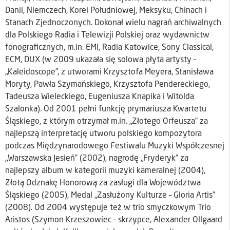
Danii, Niemczech, Korei Południowej, Meksyku, Chinach i
Stanach Zjednoczonych. Dokonał wielu nagrań archiwalnych
dla Polskiego Radia i Telewizji Polskiej oraz wydawnictw
fonograficznych, m.in. EMI, Radia Katowice, Sony Classical,
ECM, DUX (w 2009 ukazała się solowa płyta artysty –
„Kaleidoscope”, z utworami Krzysztofa Meyera, Stanisława
Moryty, Pawła Szymańskiego, Krzysztofa Pendereckiego,
Tadeusza Wieleckiego, Eugeniusza Knapika i Witolda
Szalonka). Od 2001 pełni funkcję prymariusza Kwartetu
Śląskiego, z którym otrzymał m.in. „Złotego Orfeusza” za
najlepszą interpretację utworu polskiego kompozytora
podczas Międzynarodowego Festiwalu Muzyki Współczesnej
„Warszawska Jesień” (2002), nagrodę „Fryderyk” za
najlepszy album w kategorii muzyki kameralnej (2004),
Złotą Odznakę Honorową za zasługi dla Województwa
Śląskiego (2005), Medal „Zasłużony Kulturze – Gloria Artis”
(2008). Od 2004 występuje też w trio smyczkowym Trio
Aristos (Szymon Krzeszowiec – skrzypce, Alexander Ollgaard