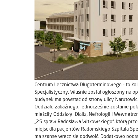
Centrum Lecznictwa Długoterminowego – to kole
Specjalistyczny. Właśnie został ogłoszony na 
budynek ma powstać od strony ulicy Narutowic
Oddziału zakaźnego. Jednocześnie zostanie poł
mieściły Oddziały: Dializ, Nefrologii i Wewnętrz
„25 spraw Radosława Witkowskiego”, którą pr
miejsc dla pacjentów Radomskiego Szpitala Spec
ma szansę wręcz się podwoić. Dodatkowo popra