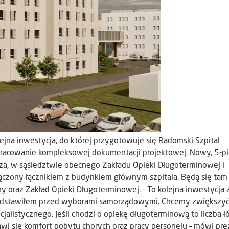
jna inwestycja, do której przygotowuje się Radomski Szpital
opracowanie kompleksowej dokumentacji projektowej. Nowy, 5-p
za, w sąsiedztwie obecnego Zakładu Opieki Długoterminowej i
ączony łącznikiem z budynkiem głównym szpitala. Będą się tam
ny oraz Zakład Opieki Długoterminowej. – To kolejna inwestycja z
zedstawiłem przed wyborami samorządowymi. Chcemy zwiększyć 
jalistycznego. Jeśli chodzi o opiekę długoterminową to liczba ł
wi się komfort pobytu chorych oraz pracy personelu – mówi pr