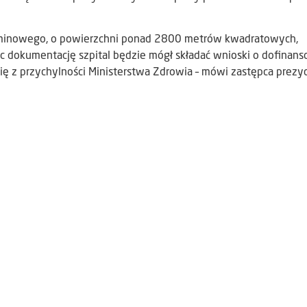
rminowego, o powierzchni ponad 2800 metrów kwadratowych,
ąc dokumentację szpital będzie mógł składać wnioski o dofinan
 się z przychylności Ministerstwa Zdrowia – mówi zastępca prez