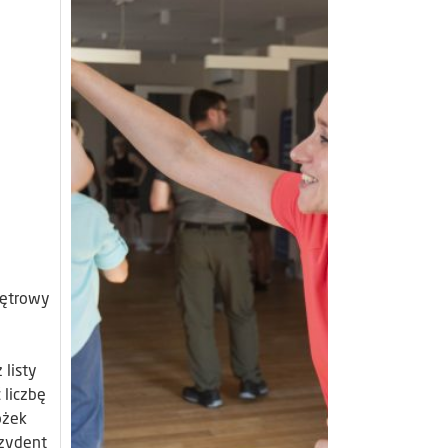
iętrowy
 listy
liczbę
óżek
ezydent