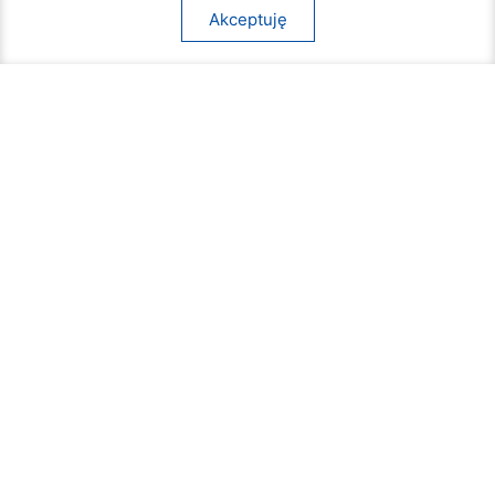
Akceptuję
Rozpoczął się turniej siatkówki plażowej na
Borkach
07 sierpnia 2026