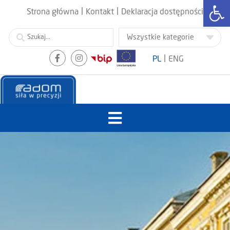
Otwórz
|
|
Strona główna
Kontakt
Deklaracja dostępności
|
PL
ENG