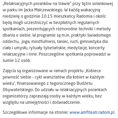
„Relaksacyjnych poranków na trawie” przy tężni solankowej
w parku im Jacka Malczewskiego. W każdą wakacyjną
niedzielę o godzinie 10.15 mieszkańcy Radomia i okolic
będą mogli uczestniczyć w bezpłatnych regularnych
spotkaniach, prezentujących różnorodne techniki i metody
dbania o siebie. W programie są m.in. praktyki świadomego
oddechu, joga, mindfullness, taniec, ruch, gimnastyka dla
ciała i umysłu, rytuały tybetańskie, medytacje, koncerty
relaksacyjne i inne. Poszczególne spotkania poprowadzi w
sumie 12 osób.
Zajęcia są organizowane w ramach projektu ,,Kobieca
pewność siebie – cykl warsztatów dla kobiet w każdym
wieku”, finansowanego z tegorocznego Budżetu
Obywatelskiego. Do udziału w relaksacyjnych porankach
organizatorzy zapraszają osoby w każdym wieku, bez
względu na umiejętności i doświadczenie.
Szczegółowe informacje na stronie:
www.amfiteatr.radom.pl
.