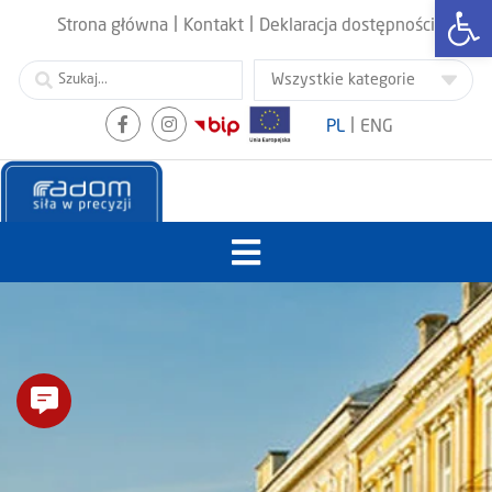
Otwórz
|
|
Strona główna
Kontakt
Deklaracja dostępności
|
PL
ENG