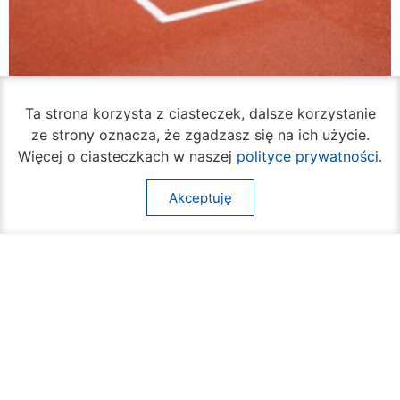
VI Liceum Ogólnokształcące ma odnowione
Ta strona korzysta z ciasteczek, dalsze korzystanie
boisko
ze strony oznacza, że zgadzasz się na ich użycie.
07 sierpnia 2026
Więcej o ciasteczkach w naszej
polityce prywatności
.
Akceptuję