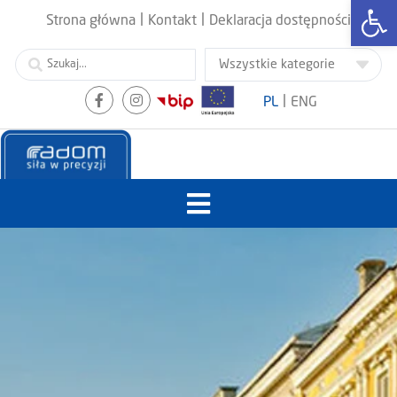
Otwórz
|
|
Strona główna
Kontakt
Deklaracja dostępności
|
PL
ENG