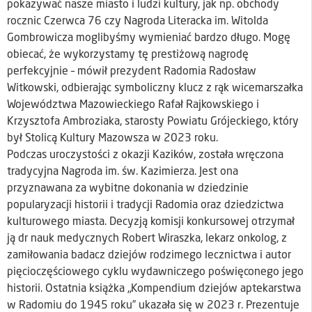
pokazywać nasze miasto i ludzi kultury, jak np. obchody
rocznic Czerwca 76 czy Nagroda Literacka im. Witolda
Gombrowicza moglibyśmy wymieniać bardzo długo. Mogę
obiecać, że wykorzystamy tę prestiżową nagrodę
perfekcyjnie – mówił prezydent Radomia Radosław
Witkowski, odbierając symboliczny klucz z rąk wicemarszałka
Województwa Mazowieckiego Rafał Rajkowskiego i
Krzysztofa Ambroziaka, starosty Powiatu Grójeckiego, który
był Stolicą Kultury Mazowsza w 2023 roku.
Podczas uroczystości z okazji Kazików, została wręczona
tradycyjna Nagroda im. św. Kazimierza. Jest ona
przyznawana za wybitne dokonania w dziedzinie
popularyzacji historii i tradycji Radomia oraz dziedzictwa
kulturowego miasta. Decyzją komisji konkursowej otrzymał
ją dr nauk medycznych Robert Wiraszka, lekarz onkolog, z
zamiłowania badacz dziejów rodzimego lecznictwa i autor
pięcioczęściowego cyklu wydawniczego poświęconego jego
historii. Ostatnia książka „Kompendium dziejów aptekarstwa
w Radomiu do 1945 roku” ukazała się w 2023 r. Prezentuje