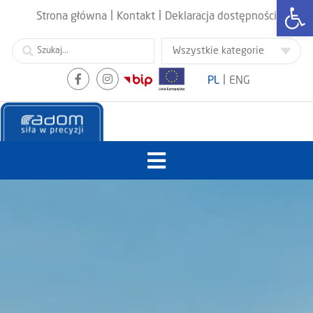
Otwórz
|
|
Strona główna
Kontakt
Deklaracja dostępności
|
PL
ENG