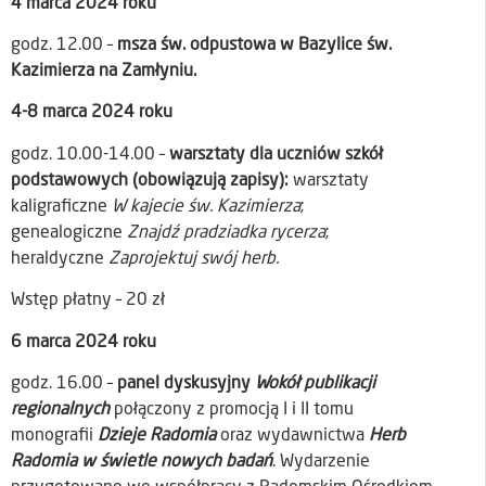
4 marca 2024 roku
godz. 12.00 –
msza św. odpustowa w Bazylice św.
Kazimierza na Zamłyniu.
4-8 marca 2024 roku
godz. 10.00-14.00 –
warsztaty dla uczniów szkół
podstawowych (obowiązują zapisy):
warsztaty
kaligraficzne
W kajecie św. Kazimierza
;
genealogiczne
Znajdź pradziadka rycerza
;
heraldyczne
Zaprojektuj swój herb.
Wstęp płatny – 20 zł
6 marca 2024 roku
godz. 16.00 –
panel dyskusyjny
Wokół publikacji
regionalnych
połączony z promocją I i II tomu
monografii
Dzieje Radomia
oraz wydawnictwa
Herb
Radomia w świetle nowych badań
. Wydarzenie