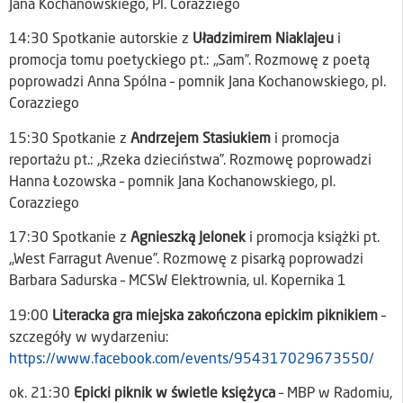
Jana Kochanowskiego, Pl. Corazziego
14:30 Spotkanie autorskie z
Uładzimirem Niaklajeu
i
promocja tomu poetyckiego pt.: „Sam”. Rozmowę z poetą
poprowadzi Anna Spólna – pomnik Jana Kochanowskiego, pl.
Corazziego
15:30 Spotkanie z
Andrzejem Stasiukiem
i promocja
reportażu pt.: „Rzeka dzieciństwa”. Rozmowę poprowadzi
Hanna Łozowska – pomnik Jana Kochanowskiego, pl.
Corazziego
17:30 Spotkanie z
Agnieszką Jelonek
i promocja książki pt.
„West Farragut Avenue”. Rozmowę z pisarką poprowadzi
Barbara Sadurska – MCSW Elektrownia, ul. Kopernika 1
19:00
Literacka gra miejska zakończona epickim piknikiem
–
szczegóły w wydarzeniu:
https://www.facebook.com/events/954317029673550/
ok. 21:30
Epicki piknik w świetle księżyca
– MBP w Radomiu,