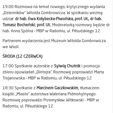
19:00 Rozmowa na temat nowego, krytycznego wydania
„Dzienników” Witolda Gombrowicza. W spotkaniu wezmą
udział:
dr hab. Ewa Kołybecka-Piwońska, prof. UŁ, dr hab.
Tomasz Bocheński
,
prof. UŁ
. Moderatorką rozmowy będzie dr
hab. Anna Spólna – MBP w Radomiu, ul. Piłsudskiego 12.
Partnerem wydarzenia jest Muzeum Witolda Gombrowicza
we Wsoli.
ŚRODA (12 CZERWCA)
17:00 Spotkanie autorskie z
Sylwią Chutnik
i promocja
zbioru opowiadań „Dintojra”. Rozmowę poprowadzi Marta
Trojanowska – MBP w Radomiu, ul. Piłsudskiego 12
18:30 Spotkanie z
Marcinem Gaczkowskim
, tłumaczem
książki „Miasto” autorstwa Waleriana Pidmohylnyego.
Rozmowę poprowadzi Przemysław Witkowski – MBP w
Radomiu, ul. Piłsudskiego 12