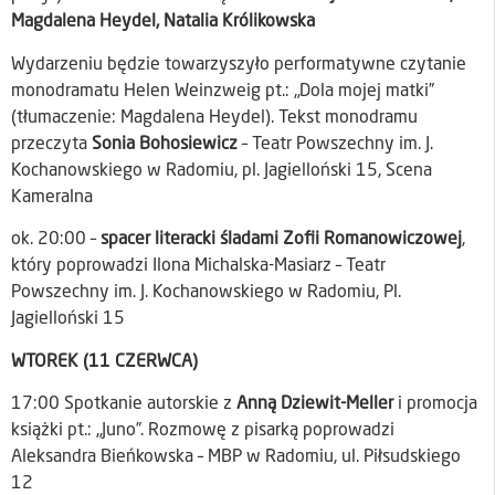
Magdalena Heydel, Natalia Królikowska
Wydarzeniu będzie towarzyszyło performatywne czytanie
monodramatu Helen Weinzweig pt.: „Dola mojej matki”
(tłumaczenie: Magdalena Heydel). Tekst monodramu
przeczyta
Sonia Bohosiewicz
– Teatr Powszechny im. J.
Kochanowskiego w Radomiu, pl. Jagielloński 15, Scena
Kameralna
ok. 20:00 –
spacer literacki śladami Zofii Romanowiczowej
,
który poprowadzi Ilona Michalska-Masiarz – Teatr
Powszechny im. J. Kochanowskiego w Radomiu, Pl.
Jagielloński 15
WTOREK (11 CZERWCA)
17:00 Spotkanie autorskie z
Anną Dziewit-Meller
i promocja
książki pt.: „Juno”. Rozmowę z pisarką poprowadzi
Aleksandra Bieńkowska – MBP w Radomiu, ul. Piłsudskiego
12