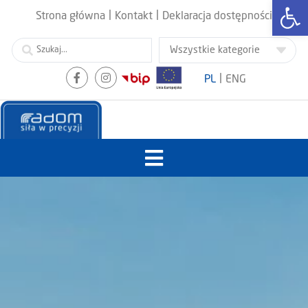
Otwórz
|
|
Strona główna
Kontakt
Deklaracja dostępności
|
PL
ENG