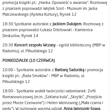
promocja książki pt.: „Hanka. Opowieść o awansie”. Rozmowę
z pisarzem poprowadzi Wojtek Szot – Muzeum im. Jacka
Malczewskiego (Apteka Kultury), Rynek 12
18:30 Spotkanie autorskie z
Jackiem Dukajem
. Rozmowę z
pisarzem poprowadzi Łukasz Orbitowski – Kamienica
Deskurów, Rynek 14
20:30
Koncert zespołu Wczasy
– ogród biblioteczny (MBP w
Radomiu), ul. Piłsudskiego 12
PONIEDZIAŁEK (10 CZERWCA)
10:00 – Spotkanie autorskie z
Barbarą Sadurską
i promocja
książki pt.: „Rada Smoków” – MBP w Radomiu, ul.
Piłsudskiego 12
18:00 – Spotkanie wokół twórczości radomianek: Zofii
Romanowiczowej (m.in. „Szklana kula”, „Skrytki”, „Przejście
przez Morze Czerwone”) i Helen Weinzweig („Mała czarna i
perły”). W rozmowie wezmą udział:
Anna Jamrozek-Sowa,