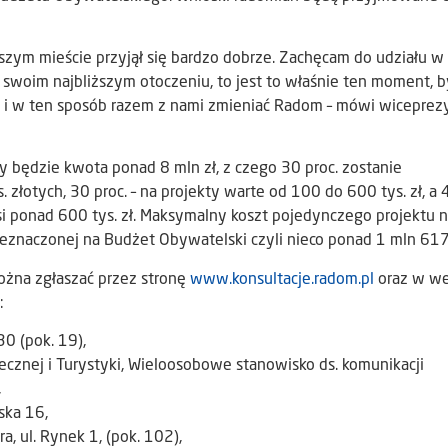
szym mieście przyjął się bardzo dobrze. Zachęcam do udziału w 
w swoim najbliższym otoczeniu, to jest to właśnie ten moment, b
e i w ten sposób razem z nami zmieniać Radom – mówi wiceprez
y będzie kwota ponad 8 mln zł, z czego 30 proc. zostanie
 złotych, 30 proc. – na projekty warte od 100 do 600 tys. zł, a 
i ponad 600 tys. zł. Maksymalny koszt pojedynczego projektu n
eznaczonej na Budżet Obywatelski czyli nieco ponad 1 mln 617 t
żna zgłaszać przez stronę
www.konsultacje.radom.pl
oraz w we
:
30 (pok. 19),
ecznej i Turystyki, Wieloosobowe stanowisko ds. komunikacji
,
ska 16,
a, ul. Rynek 1, (pok. 102),