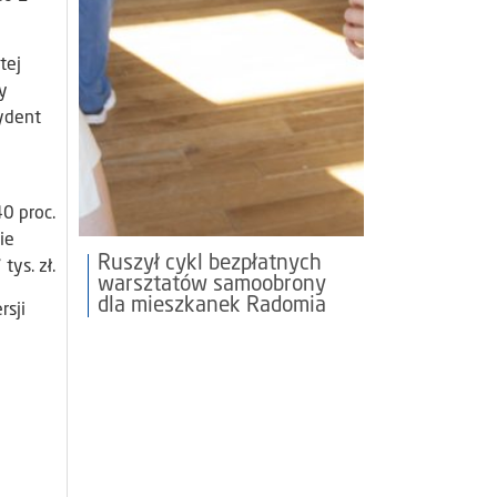
tej
y
ydent
40 proc.
ie
Ruszył cykl bezpłatnych
ys. zł.
warsztatów samoobrony
dla mieszkanek Radomia
rsji