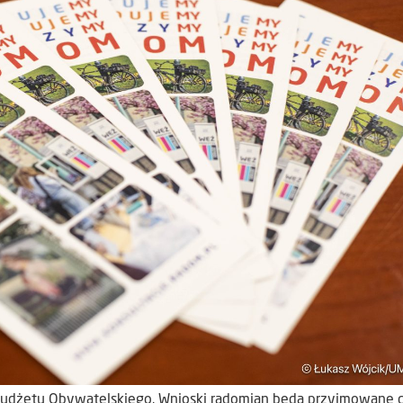
 Budżetu Obywatelskiego. Wnioski radomian będą przyjmowane 