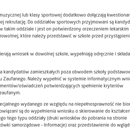
 muzycznej lub klasy sportowej dodatkowo dołączają kwestionar
ej rekrutację. Do oddziałów sportowych przyjmowani są kandyda
w takim oddziale i jest on potwierdzony orzeczeniem lekarskim
owotnej, które należy przedstawić w szkole przed przystąpien
ierają wniosek w dowolnej szkole, wypełniają odręcznie i składa
 dla kandydatów zamieszkałych poza obwodem szkoły podstawo
lu Zaufanego. Należy wypełnić w systemie informatycznym wni
okumentów/oświadczeń potwierdzających spełnienie kryteriów
 zaufanym.
specjalnego wydanego ze względu na niepełnosprawność nie bio
obowiązani są do wypełnienia wniosku o skierowanie do kształcen
o tego typu oddziały (druki wniosków do pobrania na stronie
lacówki samorządowe – Informacje) oraz przedstawienie do wgląd