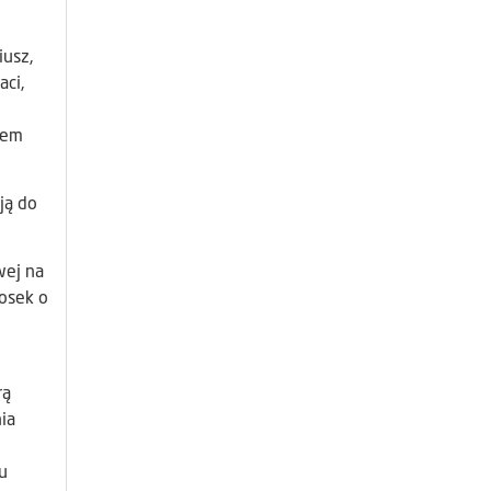
iusz,
ci,
iem
ją do
wej na
osek o
rą
ia
u