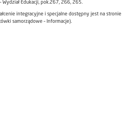
– Wydział Edukacji, pok.267, 266, 265.
enie integracyjne i specjalne dostępny jest na stronie
acówki samorządowe – Informacje).