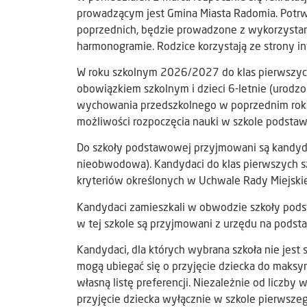
prowadzącym jest Gmina Miasta Radomia. Potrw
poprzednich, będzie prowadzone z wykorzysta
harmonogramie. Rodzice korzystają ze strony i
W roku szkolnym 2026/2027 do klas pierwszych
obowiązkiem szkolnym i dzieci 6-letnie (urodzo
wychowania przedszkolnego w poprzednim roku
możliwości rozpoczęcia nauki w szkole podsta
Do szkoły podstawowej przyjmowani są kandyda
nieobwodowa). Kandydaci do klas pierwszych
kryteriów określonych w Uchwale Rady Miejski
Kandydaci zamieszkali w obwodzie szkoły podst
w tej szkole są przyjmowani z urzędu na podsta
Kandydaci, dla których wybrana szkoła nie jes
mogą ubiegać się o przyjęcie dziecka do maksy
własną listę preferencji. Niezależnie od liczb
przyjęcie dziecka wyłącznie w szkole pierwszeg