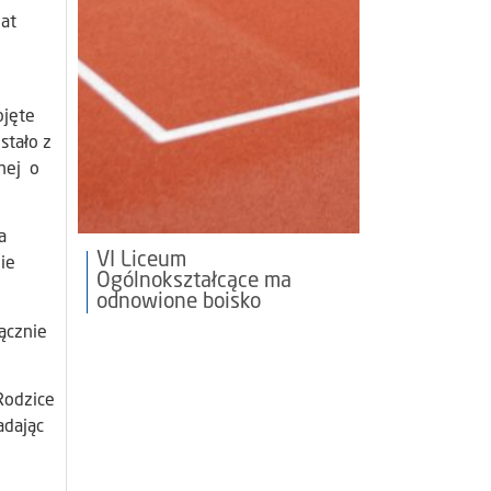
at
bjęte
stało z
nej o
a
VI Liceum
ie
Ogólnokształcące ma
odnowione boisko
ącznie
Rodzice
adając