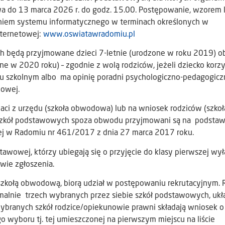
a do 13 marca 2026 r. do godz. 15.00. Postępowanie, wzorem l
niem systemu informatycznego w terminach określonych w
nternetowej:
www.oswiatawradomiu.pl
 będą przyjmowane dzieci 7-letnie (urodzone w roku 2019) o
ne w 2020 roku) – zgodnie z wolą rodziców, jeżeli dziecko korzy
 szkolnym albo ma opinię poradni psychologiczno-pedagogicz
wowej.
ci z urzędu (szkoła obwodowa) lub na wniosek rodziców (szkoł
 szkół podstawowych spoza obwodu przyjmowani są na podstaw
ej w Radomiu nr 461/2017 z dnia 27 marca 2017 roku.
awowej, którzy ubiegają się o przyjęcie do klasy pierwszej wył
wie zgłoszenia.
t szkołą obwodową, biorą udział w postępowaniu rekrutacyjnym. 
malnie trzech wybranych przez siebie szkół podstawowych, ukł
y wybranych szkół rodzice/opiekunowie prawni składają wniosek o
o wyboru tj. tej umieszczonej na pierwszym miejscu na liście