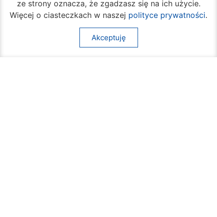
ze strony oznacza, że zgadzasz się na ich użycie.
Więcej o ciasteczkach w naszej
polityce prywatności
.
Akceptuję
Rozpoczął się turniej siatkówki plażowej na
Borkach
07 sierpnia 2026