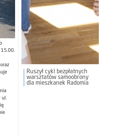
o
 15.00.
 oraz
Ruszył cykl bezpłatnych
nuje
warsztatów samoobrony
dla mieszkanek Radomia
nia
 ul.
ię
nie