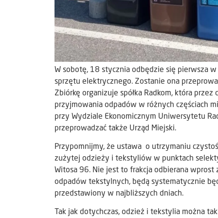
W sobotę, 18 stycznia odbędzie się pierwsza w 
sprzętu elektrycznego. Zostanie ona przeprowadz
Zbiórkę organizuje spółka Radkom, która przez c
przyjmowania odpadów w różnych częściach miast
przy Wydziale Ekonomicznym Uniwersytetu Rado
przeprowadzać także Urząd Miejski.
Przypomnijmy, że ustawa o utrzymaniu czystoś
zużytej odzieży i tekstyliów w punktach selek
Witosa 96. Nie jest to frakcja odbierana wpros
odpadów tekstylnych, będą systematycznie będ
przedstawiony w najbliższych dniach.
Tak jak dotychczas, odzież i tekstylia można t