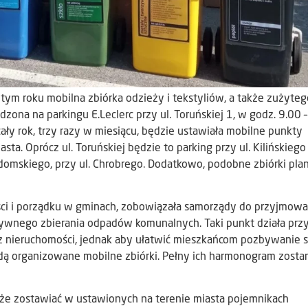
tym roku mobilna zbiórka odzieży i tekstyliów, a także zużyteg
ona na parkingu E.Leclerc przy ul. Toruńskiej 1, w godz. 9.00 –
ały rok, trzy razy w miesiącu, będzie ustawiała mobilne punkty
a. Oprócz ul. Toruńskiej będzie to parking przy ul. Kilińskiego
mskiego, przy ul. Chrobrego. Dodatkowo, podobne zbiórki pla
ci i porządku w gminach, zobowiązała samorządy do przyjmowa
tywnego zbierania odpadów komunalnych. Taki punkt działa przy
t z nieruchomości, jednak aby ułatwić mieszkańcom pozbywanie s
ą organizowane mobilne zbiórki. Pełny ich harmonogram zosta
akże zostawiać w ustawionych na terenie miasta pojemnikach