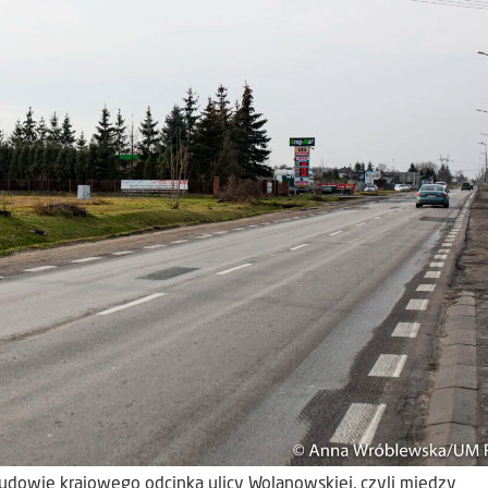
udowie krajowego odcinka ulicy Wolanowskiej, czyli między