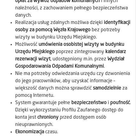
opłat za wywóz odpadów komunalnych
i innych
należności, z zachowaniem pełnego bezpieczeństwa
danych.
Realizacja usług zdalnych możliwa dzięki
identyfikacji
osoby za pomocą Węzła Krajowego
bez potrzeby
wizyty w budynku Urzędu Miejskiego.
Możliwość
umówienia osobistej wizyty w budynku
Urzędu Miejskiego
poprzez zintegrowany
kalendarz
rezerwacji wizyt
, udostępniony m.in. przez
Wydział
Gospodarowania Odpadami Komunalnymi
.
Nie ma potrzeby odwiedzania urzędu czy dzwonienia
do jego pracowników, aby uzyskać informacje –
większość danych można sprawdzić
samodzielnie
za
pomocą Internetu.
System gwarantuje pełne
bezpieczeństwo
i
poufność
.
Dzięki wykorzystaniu Profilu Zaufanego dostęp do
konta jest
chroniony
przed dostępem osób
nieuprawnionych.
Ekonomizacja
czasu.