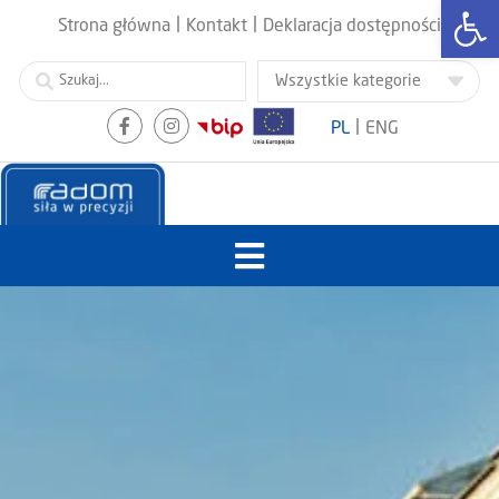
Otwórz
|
|
Strona główna
Kontakt
Deklaracja dostępności
|
PL
ENG