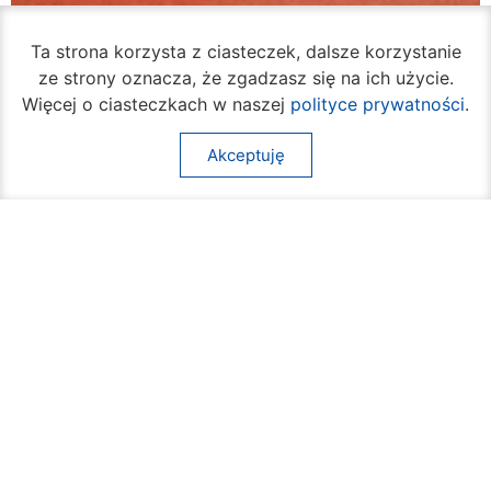
Ta strona korzysta z ciasteczek, dalsze korzystanie
ze strony oznacza, że zgadzasz się na ich użycie.
VI Liceum Ogólnokształcące ma odnowione
Więcej o ciasteczkach w naszej
polityce prywatności
.
boisko
07 sierpnia 2026
Akceptuję