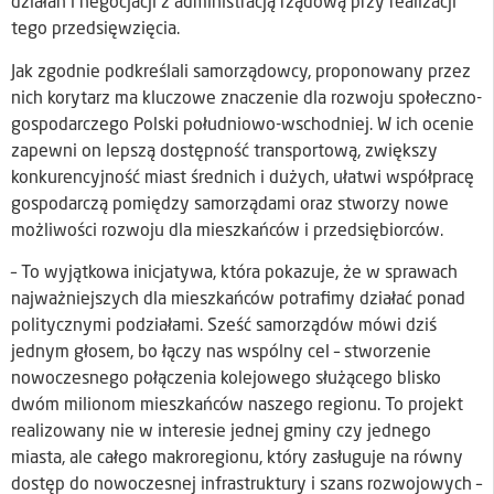
działań i negocjacji z administracją rządową przy realizacji
tego przedsięwzięcia.
Jak zgodnie podkreślali samorządowcy, proponowany przez
nich korytarz ma kluczowe znaczenie dla rozwoju społeczno-
gospodarczego Polski południowo-wschodniej. W ich ocenie
zapewni on lepszą dostępność transportową, zwiększy
konkurencyjność miast średnich i dużych, ułatwi współpracę
gospodarczą pomiędzy samorządami oraz stworzy nowe
możliwości rozwoju dla mieszkańców i przedsiębiorców.
– To wyjątkowa inicjatywa, która pokazuje, że w sprawach
najważniejszych dla mieszkańców potrafimy działać ponad
politycznymi podziałami. Sześć samorządów mówi dziś
jednym głosem, bo łączy nas wspólny cel – stworzenie
nowoczesnego połączenia kolejowego służącego blisko
dwóm milionom mieszkańców naszego regionu. To projekt
realizowany nie w interesie jednej gminy czy jednego
miasta, ale całego makroregionu, który zasługuje na równy
dostęp do nowoczesnej infrastruktury i szans rozwojowych –