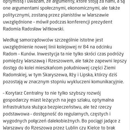
optymistą i uważam, że argumenty, które stoją za nami, a są
one argumentami społecznymi, ekonomicznymi, ale także
politycznymi, zostaną przez planistów w Warszawie
uwzględnione – mówił podczas konferencji prezydent
Radomia Radosław Witkowski.
Według samorządowców szczególnie istotne jest
uwzględnienie nowej linii kolejowej nr 84 na odcinku
Radom – Kunów. Inwestycja ta nie tylko skróci czas podróży
pomiędzy Warszawą i Rzeszowem, ale także zapewni lepszy
dostęp do kolei mieszkańcom południowej części Ziemi
Radomskiej, w tym Skaryszewa, Iłży i Lipska, którzy dziś
pozostają w znacznym stopniu wykluczeni komunikacyjnie.
– Korytarz Centralny to nie tylko szybszy rozwój
gospodarczy miast leżących na jego szlaku, optymalna
infrastruktura służąca bezpieczeństwu, ale też rzeczy
podstawowa – dostępność do regularnych, częstych i
wygodnych połączeń dalekobieżnych. Bo pociągi jadące z
Warszawy do Rzeszowa przez Lublin czy Kielce to brak